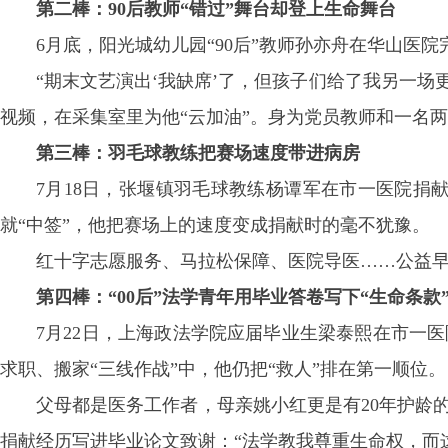
第二棒：90后教师“错过”舞台却登上生命舞台
6月底，阳光城幼儿园“90后”教师孙亦舟在华山医
“期末文艺演出‘我缺席’了，但孩子们给了我另一
视频，在采集室里为他“云加油”。身为党员教师和一名
第三棒：羽毛球教练把赛场速度带进病房
7月18日，张堰镇羽毛球教练杨谭军在市一医院捐献1
就“中签”，他把赛场上的速度变成捐献时的毫不犹豫。
红十字志愿服务、马拉松保障、医院导医……公益早
第四棒：“00后”法学青年用毕业答卷写下“生命条款
7月22日，上海政法学院应届毕业生梁泰熙在市一
求职、搬家“三线作战”中，他仍把“救人”排在第一顺位。
父母都是医务工作者，母亲姚小红更是有20年护龄的
捐献经历写进毕业论文致谢：“法学教我尊重生命权，而