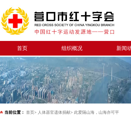
首页
组织概况
新闻
当前位置：
首页
>
人体器官遗体捐献
>
此爱隔山海，山海亦可平