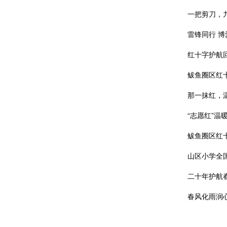
一把剪刀，
雷锋同行 博
红十字护航
鲅鱼圈区红
那一抹红，
“志愿红”温
鲅鱼圈区红
山区小学全国
二十年护航
春风化雨润