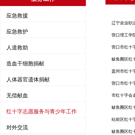
应急救援
辽宁农业职
应急救护
营口理工学
人道救助
营口市红十
鲅鱼圈区红
造血干细胞捐献
盖州市红十字
人体器官遗体捐献
营口市红十
无偿献血
市红十字会
鲅鱼圈区红
红十字志愿服务与青少年工作
站前区红十
对外交流
鲅鱼圈区红